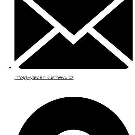
info@vylecenikusmevu.cz