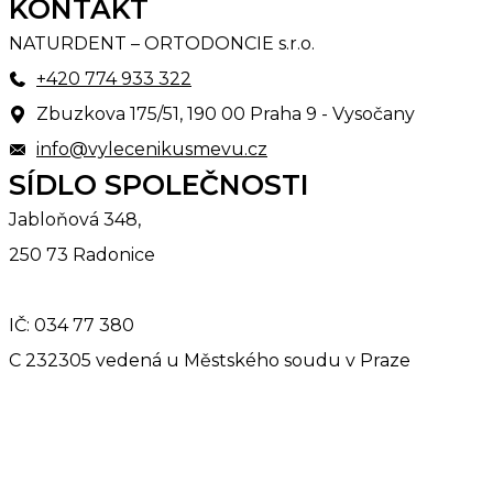
KONTAKT
NATURDENT – ORTODONCIE s.r.o.
+420 774 933 322
Zbuzkova 175/51, 190 00 Praha 9 - Vysočany
info@vylecenikusmevu.cz
SÍDLO SPOLEČNOSTI
Jabloňová 348,
250 73 Radonice
IČ: 034 77 380
C 232305 vedená u Městského soudu v Praze