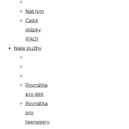
Náš tým
Časté
otázky
(FAQ)
Naše služby
Rovnátka
pro děti
Rovnátka
pro
teenagery