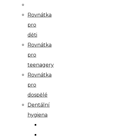
Rovnátka
pro
děti
Rovnátka
pro
teenagery
Rovnátka
pro
dospělé
Dentální
hygiena