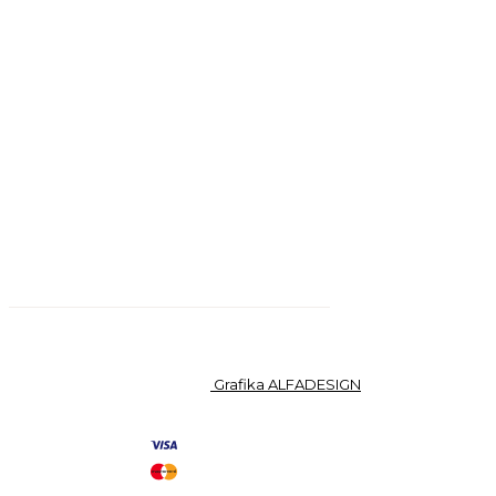
hod
ST až PÁ 7:30 hod až 15:30
hod
Sídlo společnosti, fakturace:
Jabloňová 348, 250 73 Radonice
C 232305 vedená u Městského soudu v
Praze.
© 2024 vylecenikusmevu.cz | Zbuzkova 175/51 |
Čerpadlová 1034/2, Praha 9
Grafika ALFADESIGN