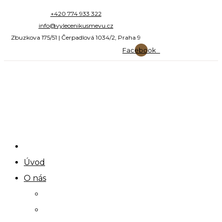
Skip
+420 774 933 322
info@vylecenikusmevu.cz
to
Zbuzkova 175/51 | Čerpadlová 1034/2, Praha 9
content
Facebook
Úvod
O nás