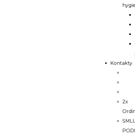
hygi
Kontakty
2x
Ordi
SML
POD