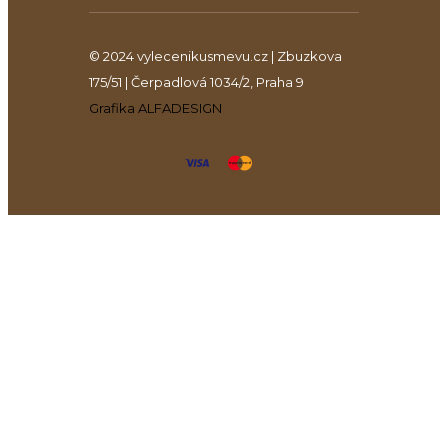
© 2024 vylecenikusmevu.cz | Zbuzkova
175/51 | Čerpadlová 1034/2, Praha 9
Grafika ALFADESIGN