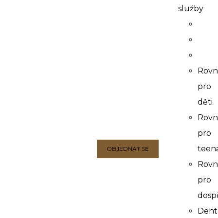
služby
Rovn
pro
děti
Rovn
pro
teen
OBJEDNAT SE
Rovn
pro
dosp
Dent