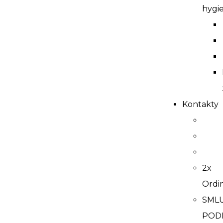
hygi
Kontakty
2x
Ordi
SML
POD