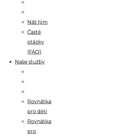
Náš tým
Časté
otázky
(FAQ)
Naše služby
Rovnátka
pro děti
Rovnátka
pro