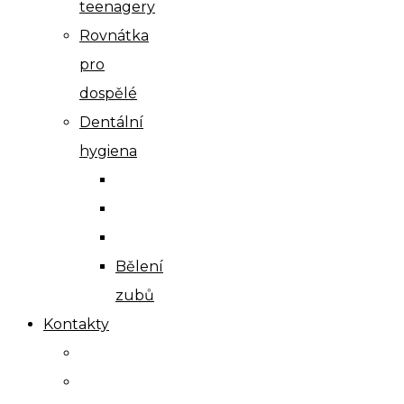
teenagery
Rovnátka
pro
dospělé
Dentální
hygiena
Bělení
zubů
Kontakty