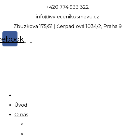
Skip
+420 774 933 322
to
info@vylecenikusmevu.cz
content
Zbuzkova 175/51 | Čerpadlová 1034/2, Praha 9
cebook
Úvod
O nás