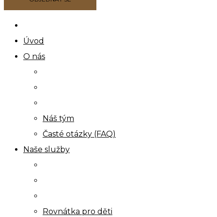
Úvod
O nás
Náš tým
Časté otázky (FAQ)
Naše služby
Rovnátka pro děti