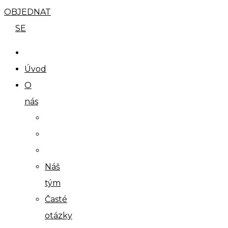
OBJEDNAT
SE
Úvod
O
nás
Náš
tým
Časté
otázky