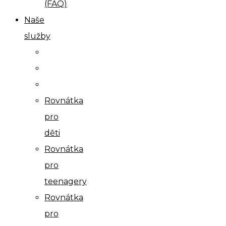
(FAQ)
Naše
služby
Rovnátka
pro
děti
Rovnátka
pro
teenagery
Rovnátka
pro