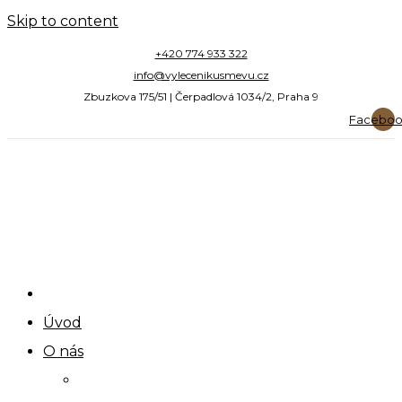
Skip to content
+420 774 933 322
info@vylecenikusmevu.cz
Zbuzkova 175/51 | Čerpadlová 1034/2, Praha 9
Facebo
Úvod
O nás