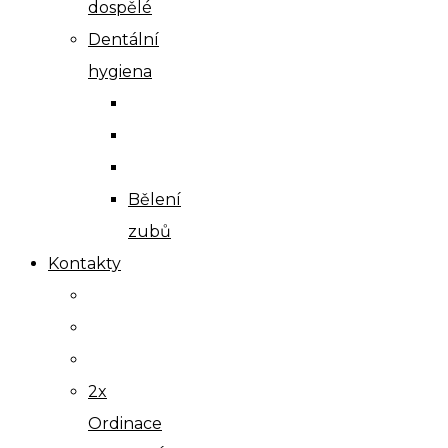
dospělé
Dentální
hygiena
Bělení
zubů
Kontakty
2x
Ordinace