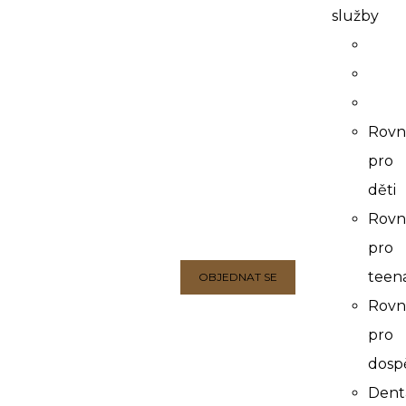
služby
Rovn
pro
děti
Rovn
pro
teen
OBJEDNAT SE
Rovn
pro
dosp
Dent