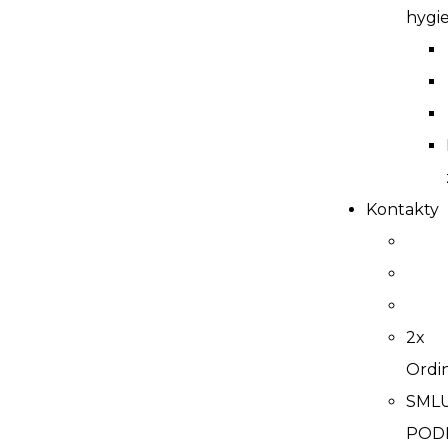
hygi
Kontakty
2x
Ordi
SML
POD