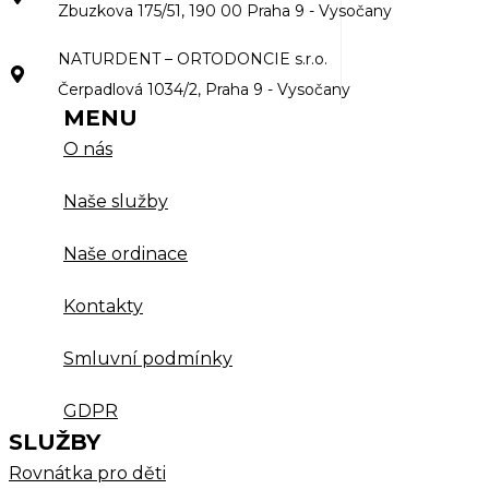
Zbuzkova 175/51, 190 00 Praha 9 - Vysočany
NATURDENT – ORTODONCIE s.r.o.
Čerpadlová 1034/2, Praha 9 - Vysočany
MENU
O nás
Naše služby
Naše ordinace
Kontakty
Smluvní podmínky
GDPR
SLUŽBY
Rovnátka pro děti