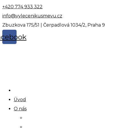
Skip
+420 774 933 322
to
info@vylecenikusmevu.cz
content
Zbuzkova 175/51 | Čerpadlová 1034/2, Praha 9
acebook
Úvod
O nás