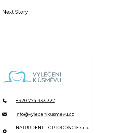
Next Story
+420 774 933 322
info@vylecenikusmevu.cz
NATURDENT – ORTODONCIE s.r.o.