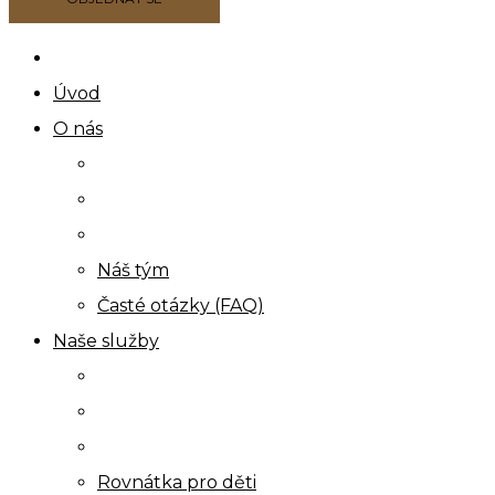
Úvod
O nás
Náš tým
Časté otázky (FAQ)
Naše služby
Rovnátka pro děti